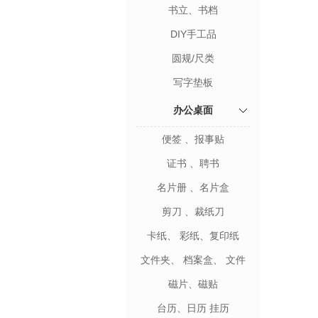
书立、书档
DIY手工品
圆规/尺类
写字垫板
办公桌面
便签 、报事贴
证书 、聘书
名片册 、名片盒
剪刀 、裁纸刀
卡纸、 彩纸、复印纸
文件夹、 档案盒、 文件
袋
磁片、磁贴
台历、日历 挂历