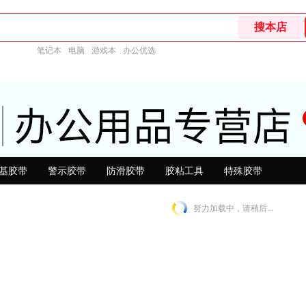
笔记本
电脑
游戏本
办公优选
基胶带
警示胶带
防滑胶带
胶粘工具
特殊胶带
努力加载中，请稍后...