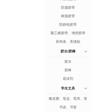
防腐胶带
树脂胶带
防静电胶带
聚乙烯胶带、增滑胶带
装饰条、美缝贴
胶水/胶棒
胶水
胶棒
底涂剂
学生文具
橡皮擦、笔盒、笔筒、签
字笔、修正带
书皮、书套